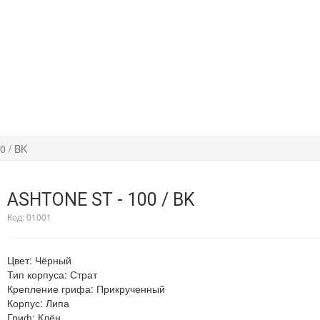
0 / BK
ASHTONE ST - 100 / BK
Код:
01001
Цвет
:
Чёрный
Тип корпуса
:
Страт
Крепление грифа
:
Прикрученный
Корпус
:
Липа
Гриф
:
Клён